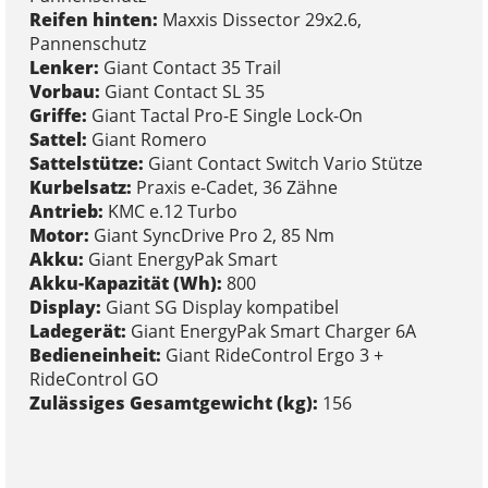
Reifen hinten:
Maxxis Dissector 29x2.6,
Pannenschutz
Lenker:
Giant Contact 35 Trail
Vorbau:
Giant Contact SL 35
Griffe:
Giant Tactal Pro-E Single Lock-On
Sattel:
Giant Romero
Sattelstütze:
Giant Contact Switch Vario Stütze
Kurbelsatz:
Praxis e-Cadet, 36 Zähne
Antrieb:
KMC e.12 Turbo
Motor:
Giant SyncDrive Pro 2, 85 Nm
Akku:
Giant EnergyPak Smart
Akku-Kapazität (Wh):
800
Display:
Giant SG Display kompatibel
Ladegerät:
Giant EnergyPak Smart Charger 6A
Bedieneinheit:
Giant RideControl Ergo 3 +
RideControl GO
Zulässiges Gesamtgewicht (kg):
156