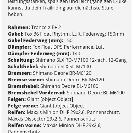
leistungsstarken, spaßigen und leichtgängigen E-Bike
kannst du dein Trailriding auf die nächste Stufe
heben.
Rahmen:
Trance X E+ 2
Gabel:
Fox 36 Float Rhythm, Luft, Federweg: 150mm
Gabel Federweg (mm):
150
Dämpfer:
Fox Float DPS Performance, Luft
Dämpfer Federweg (mm):
140
Schaltung:
Shimano SLX RD-M7100 12-fach, 12-Gang
Schalthebel:
Shimano SLX SL-M7100
Bremsen:
Shimano Deore BR-M6120
Bremse vorne:
Shimano Deore BR-M6120
Bremshebel:
Shimano Deore BL-M6100
Bremshebel Vorderrad:
Shimano Deore BL-M6100
Felgen:
Giant [object Object]
Felge vorne:
Giant [object Object]
Reifen:
Maxxis Minion DHF 29x2.6, Pannenschutz,
Maxxis Dissector 29x2.6, Pannenschutz
Reifen vorne:
Maxxis Minion DHF 29x2.6,
Pannenschutz