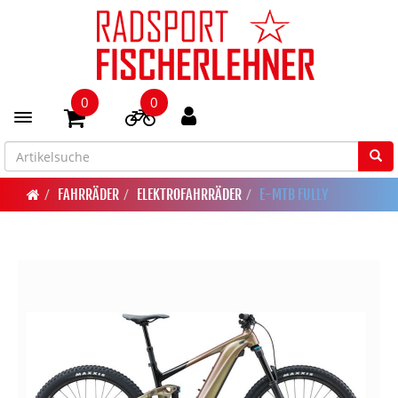
0
0
Toggle navigation
FAHRRÄDER
ELEKTROFAHRRÄDER
E-MTB FULLY