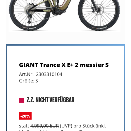
GIANT Trance X E+ 2 messier S
Art.Nr. 2303310104
Größe: S
Z.Z. NICHT VERFÜGBAR
-20%
statt
4.999,00 EUR
(
UVP
) pro Stück (inkl.