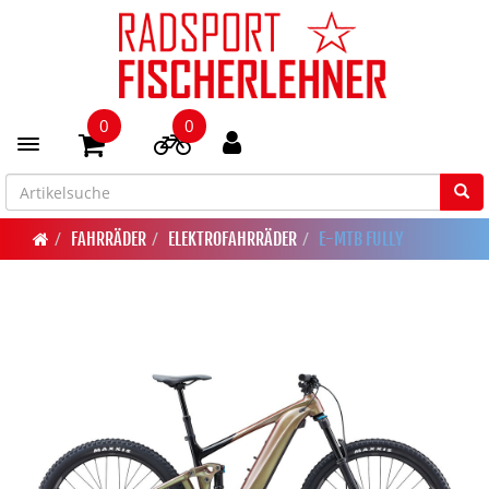
0
0
Toggle navigation
FAHRRÄDER
ELEKTROFAHRRÄDER
E-MTB FULLY