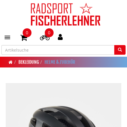
0
0
Toggle navigation
BEKLEIDUNG
HELME & ZUBEHÖR