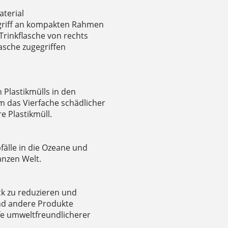
terial
Zugriff an kompakten Rahmen
 Trinkflasche von rechts
lasche zugegriffen
Plastikmülls in den
m das Vierfache schädlicher
e Plastikmüll.
bfälle in die Ozeane und
nzen Welt.
ck zu reduzieren und
und andere Produkte
fe umweltfreundlicherer