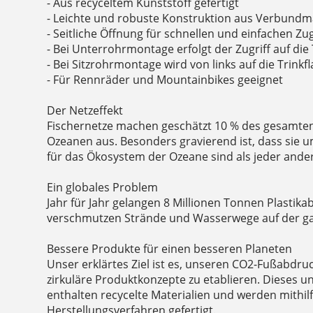
- Aus recyceltem Kunststoff gefertigt
- Leichte und robuste Konstruktion aus Verbundma
- Seitliche Öffnung für schnellen und einfachen 
- Bei Unterrohrmontage erfolgt der Zugriff auf die
- Bei Sitzrohrmontage wird von links auf die Trinkf
- Für Rennräder und Mountainbikes geeignet
Der Netzeffekt
Fischernetze machen geschätzt 10 % des gesamten 
Ozeanen aus. Besonders gravierend ist, dass sie u
für das Ökosystem der Ozeane sind als jeder ander
Ein globales Problem
Jahr für Jahr gelangen 8 Millionen Tonnen Plastika
verschmutzen Strände und Wasserwege auf der ga
Bessere Produkte für einen besseren Planeten
Unser erklärtes Ziel ist es, unseren CO2-Fußabdru
zirkuläre Produktkonzepte zu etablieren. Dieses 
enthalten recycelte Materialien und werden mithil
Herstellungsverfahren gefertigt.