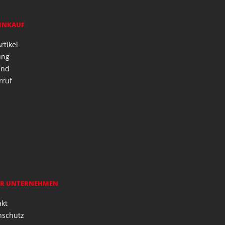
EINKAUF
rtikel
ung
and
rruf
R UNTERNEHMEN
akt
nschutz