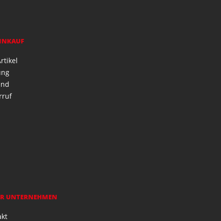
EINKAUF
rtikel
ung
and
rruf
R UNTERNEHMEN
akt