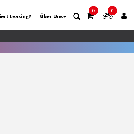
0
0
iert Leasing?
Über Uns