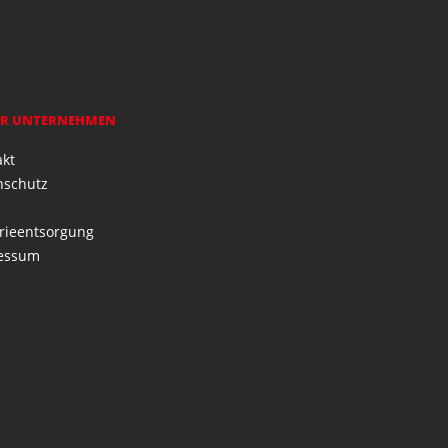
R UNTERNEHMEN
akt
nschutz
rieentsorgung
essum