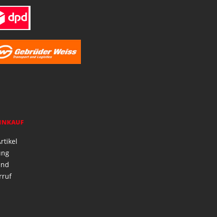
EINKAUF
rtikel
ung
and
rruf