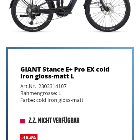
GIANT Stance E+ Pro EX cold
iron gloss-matt L
Art.Nr. 2303314107
Rahmengrösse: L
Farbe: cold iron gloss-matt
Z.Z. NICHT VERFÜGBAR
-18.4%