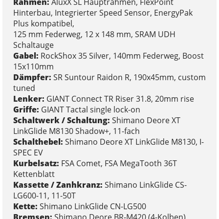
Rahmen:
AluxX SL Hauptrahmen, FlexPoint
Hinterbau, Integrierter Speed Sensor, EnergyPak
Plus kompatibel,
125 mm Federweg, 12 x 148 mm, SRAM UDH
Schaltauge
Gabel:
RockShox 35 Silver, 140mm Federweg, Boost
15x110mm
Dämpfer:
SR Suntour Raidon R, 190x45mm, custom
tuned
Lenker:
GIANT Connect TR Riser 31.8, 20mm rise
Griffe:
GIANT Tactal single lock-on
Schaltwerk / Schaltung:
Shimano Deore XT
LinkGlide M8130 Shadow+, 11-fach
Schalthebel:
Shimano Deore XT LinkGlide M8130, I-
SPEC EV
Kurbelsatz:
FSA Comet, FSA MegaTooth 36T
Kettenblatt
Kassette / Zanhkranz:
Shimano LinkGlide CS-
LG600-11, 11-50T
Kette:
Shimano LinkGlide CN-LG500
Bremsen:
Shimano Deore BR-M420 (4-Kolben),