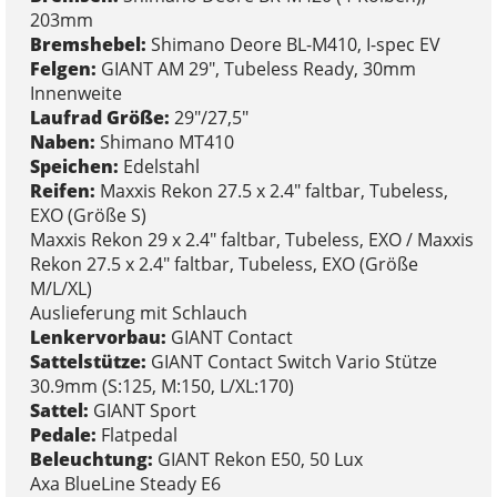
203mm
Bremshebel:
Shimano Deore BL-M410, I-spec EV
Felgen:
GIANT AM 29", Tubeless Ready, 30mm
Innenweite
Laufrad Größe:
29"/27,5"
Naben:
Shimano MT410
Speichen:
Edelstahl
Reifen:
Maxxis Rekon 27.5 x 2.4" faltbar, Tubeless,
EXO (Größe S)
Maxxis Rekon 29 x 2.4" faltbar, Tubeless, EXO / Maxxis
Rekon 27.5 x 2.4" faltbar, Tubeless, EXO (Größe
M/L/XL)
Auslieferung mit Schlauch
Lenkervorbau:
GIANT Contact
Sattelstütze:
GIANT Contact Switch Vario Stütze
30.9mm (S:125, M:150, L/XL:170)
Sattel:
GIANT Sport
Pedale:
Flatpedal
Beleuchtung:
GIANT Rekon E50, 50 Lux
Axa BlueLine Steady E6