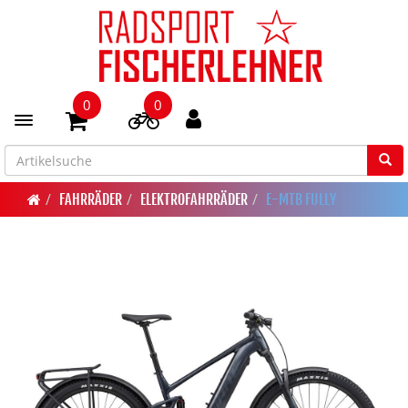
0
0
Toggle navigation
FAHRRÄDER
ELEKTROFAHRRÄDER
E-MTB FULLY