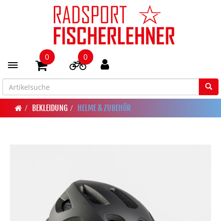
0
0
Toggle navigation
BEKLEIDUNG
HELME & ZUBEHÖR