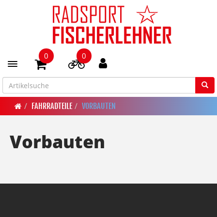
0
0
Toggle navigation
FAHRRADTEILE
VORBAUTEN
Vorbauten