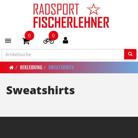
0
0
Toggle navigation
BEKLEIDUNG
SWEATSHIRTS
Sweatshirts