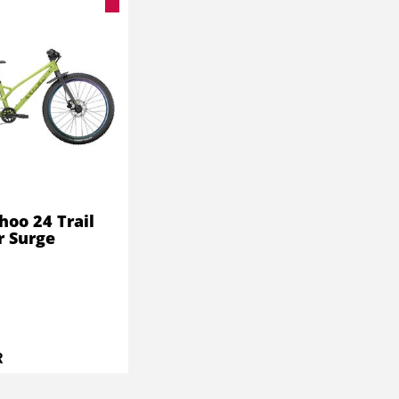
oo 24 Trail
r Surge
R