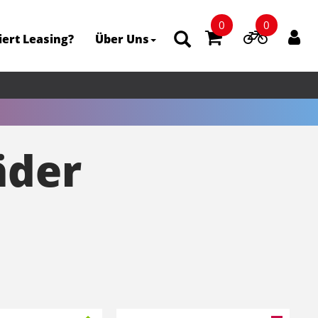
0
0
iert Leasing?
Über Uns
äder