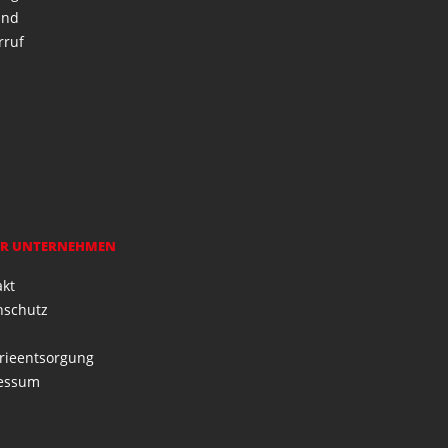
and
rruf
R UNTERNEHMEN
akt
nschutz
rieentsorgung
essum