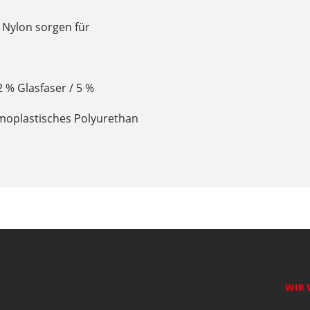
 Nylon sorgen für
2 % Glasfaser / 5 %
rmoplastisches Polyurethan
WIR 