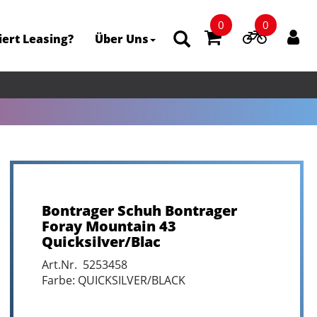
0
0
iert Leasing?
Über Uns
Bontrager Schuh Bontrager
Foray Mountain 43
Quicksilver/Blac
Art.Nr. 5253458
Farbe: QUICKSILVER/BLACK