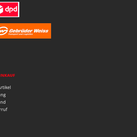
EINKAUF
rtikel
ung
and
rruf