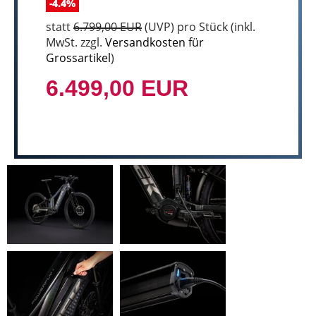
-4.4%
statt
6.799,00 EUR
(
UVP
) pro Stück (inkl.
MwSt. zzgl.
Versandkosten für
Grossartikel
)
6.499,00 EUR