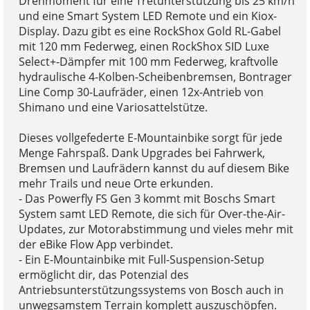
Drehmoment für eine Tretunterstützung bis 25 km/h
und eine Smart System LED Remote und ein Kiox-
Display. Dazu gibt es eine RockShox Gold RL-Gabel
mit 120 mm Federweg, einen RockShox SID Luxe
Select+-Dämpfer mit 100 mm Federweg, kraftvolle
hydraulische 4-Kolben-Scheibenbremsen, Bontrager
Line Comp 30-Laufräder, einen 12x-Antrieb von
Shimano und eine Variosattelstütze.
Dieses vollgefederte E-Mountainbike sorgt für jede
Menge Fahrspaß. Dank Upgrades bei Fahrwerk,
Bremsen und Laufrädern kannst du auf diesem Bike
mehr Trails und neue Orte erkunden.
- Das Powerfly FS Gen 3 kommt mit Boschs Smart
System samt LED Remote, die sich für Over-the-Air-
Updates, zur Motorabstimmung und vieles mehr mit
der eBike Flow App verbindet.
- Ein E-Mountainbike mit Full-Suspension-Setup
ermöglicht dir, das Potenzial des
Antriebsunterstützungssystems von Bosch auch in
unwegsamstem Terrain komplett auszuschöpfen.