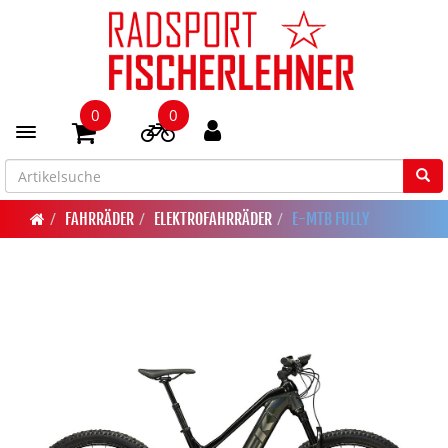
0
0
Toggle navigation
FAHRRÄDER
ELEKTROFAHRRÄDER
E-MTB FULLY