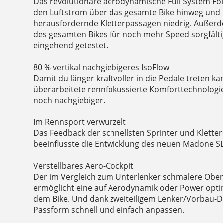
Das revolutionäre aerodynamische Full System Foi
den Luftstrom über das gesamte Bike hinweg und h
herausfordernde Kletterpassagen niedrig. Außer
des gesamten Bikes für noch mehr Speed sorgfälti
eingehend getestet.
80 % vertikal nachgiebigeres IsoFlow
Damit du länger kraftvoller in die Pedale treten ka
überarbeitete rennfokussierte Komforttechnologie j
noch nachgiebiger.
Im Rennsport verwurzelt
Das Feedback der schnellsten Sprinter und Kletter
beeinflusste die Entwicklung des neuen Madone SL
Verstellbares Aero-Cockpit
Der im Vergleich zum Unterlenker schmalere Obe
ermöglicht eine auf Aerodynamik oder Power optim
dem Bike. Und dank zweiteiligem Lenker/Vorbau-Des
Passform schnell und einfach anpassen.