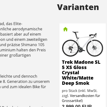
Varianten
d, das Elite-
ähnliche aerodynamische
 basiert aber auf einem
on und einem zweiteiligen
 und präzise Shimano 105
luminium halten den Preis
iner großartigen
Trek Madone SL
5 XS Gloss
Crystal
 leichte und dennoch
White/Matte
e 8. Generation zu unserem
Deep Smok
 und zum idealen Bike für
pro Stück (inkl. MwSt.
zzgl.
Versandkosten für
Grossartikel
)
2.999,00 EUR