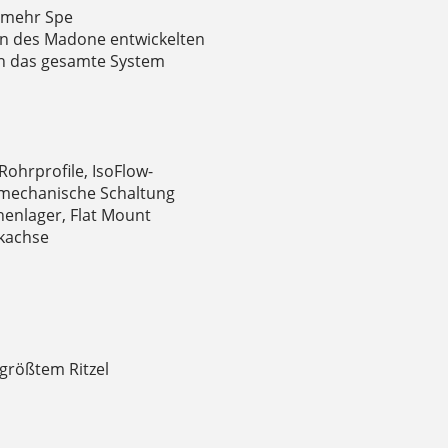
h mehr Spe
en des Madone entwickelten
en das gesamte System
Rohrprofile, IsoFlow-
r mechanische Schaltung
enlager, Flat Mount
kachse
größtem Ritzel