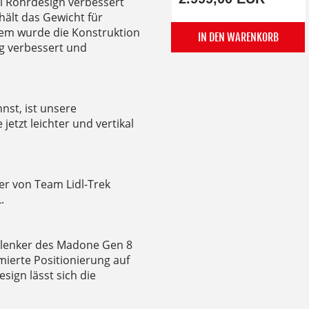
l Rohrdesign verbessert
ält das Gewicht für
dem wurde die Konstruktion
IN DEN WARENKORB
g verbessert und
nnst, ist unsere
etzt leichter und vertikal
er von Team Lidl-Trek
.
rlenker des Madone Gen 8
ierte Positionierung auf
ign lässt sich die