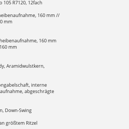
o 105 R7120, 12fach
cheibenaufnahme, 160 mm //
160 mm
Scheibenaufnahme, 160 mm
, 160 mm
dy, Aramidwulstkern,
ngabelschaft, interne
saufnahme, abgeschrägte
on, Down-Swing
an größtem Ritzel