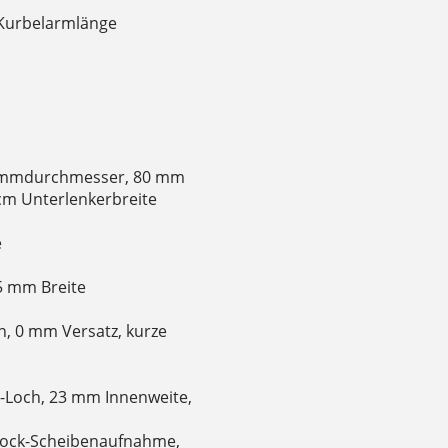
 Kurbelarmlänge
lemmdurchmesser, 80 mm
cm Unterlenkerbreite
e
45 mm Breite
n, 0 mm Versatz, kurze
4-Loch, 23 mm Innenweite,
 Lock-Scheibenaufnahme,