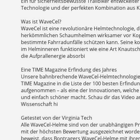
Ein für sicherheitsbewusste Trailbiker entwickelt
Technologie und der perfekten Kombination aus 
Was ist WaveCel?
WaveCel ist eine revolutionäre Helmtechnologie, d
herkömmlichen Schaumhelmen wirksamer vor Kop
bestimmte Fahrradunfälle schützen kann. Seine ko
im Helminneren funktioniert wie eine Art Knautsch
die Aufprallenergie absorbi
Eine TIME Magazine Erfindung des Jahres
Unsere bahnbrechende WaveCel-Helmtechnologi
TIME Magazine in die Liste der 100 besten Erfindu
aufgenommen – als eine der Innovationen, welche 
und einfach schöner macht. Schau dir das Video 
Wissenschaft hi
Getestet von der Virginia Tech
Alle WaveCel-Helme sind von der unabhängigen Prü
mit der höchsten Bewertung ausgezeichnet worden
beweist, dass Bontragers WaveCel-Helme mit ihre