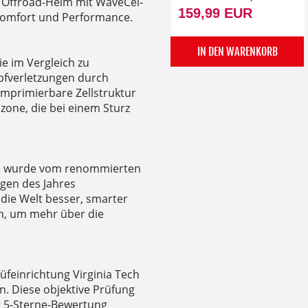
er Offroad-Helm mit WaveCel-
159,99 EUR
Komfort und Performance.
IN DEN WARENKORB
ie im Vergleich zu
fverletzungen durch
mprimierbare Zellstruktur
zone, die bei einem Sturz
e wurde vom renommierten
ngen des Jahres
die Welt besser, smarter
an, um mehr über die
feinrichtung Virginia Tech
. Diese objektive Prüfung
r 5-Sterne-Bewertung