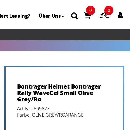
0
0
iert Leasing?
Über Uns
Bontrager Helmet Bontrager
Rally WaveCel Small Olive
Grey/Ro
Art.Nr. 599827
Farbe: OLIVE GREY/ROARANGE