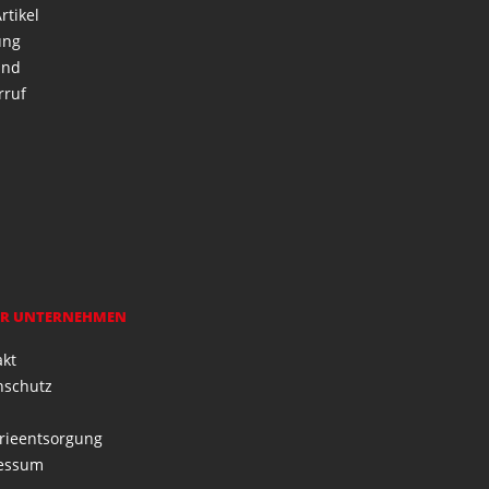
rtikel
ung
and
rruf
R UNTERNEHMEN
akt
nschutz
rieentsorgung
essum