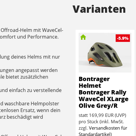
Varianten
er Offroad-Helm mit WaveCel-
Komfort und Performance.
-5.9%
lung deines Helms mit nur
ingungen angepasst werden
e bietet zusätzlichen
Bontrager
Helmet
nd einfach zu verstellende
Bontrager Rally
WaveCel XLarge
und waschbare Helmpolster
Olive Grey/R
tenlosen Ersatz, wenn dein
statt
169,99 EUR
(
UVP
)
rz beschädigt wird
pro Stück (inkl. MwSt.
zzgl.
Versandkosten für
Standardartikel
)