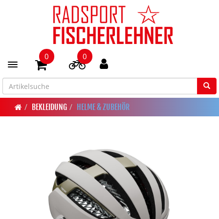
0
0
Toggle navigation
BEKLEIDUNG
HELME & ZUBEHÖR